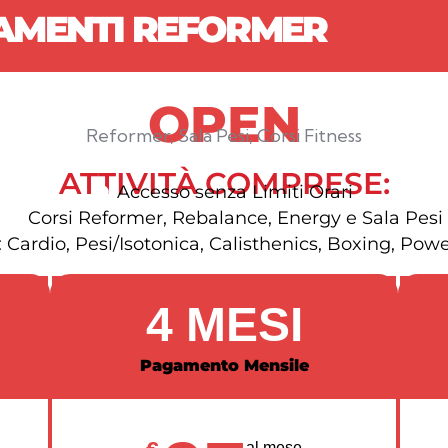
NAMENTI REFORMER
OPEN
Reformer, Sala Pesi, Corsi Fitness
ATTIVITÀ COMPRESE:
Accesso senza Limiti Orari
Corsi Reformer, Rebalance, Energy e Sala Pesi
 Cardio, Pesi/Isotonica, Calisthenics, Boxing, Powe
4 MESI
Pagamento Mensile
al mese