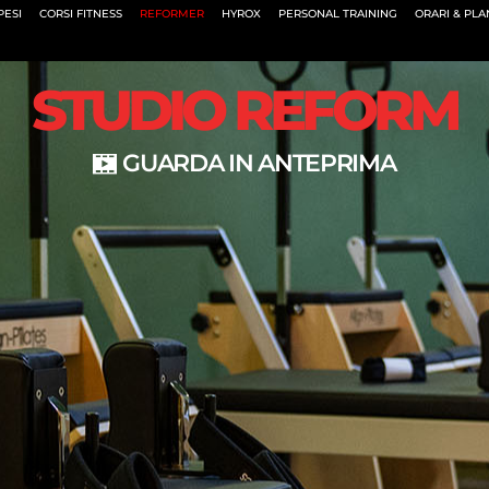
PESI
CORSI FITNESS
REFORMER
HYROX
PERSONAL TRAINING
ORARI & PL
STUDIO REFORM
GUARDA IN ANTEPRIMA