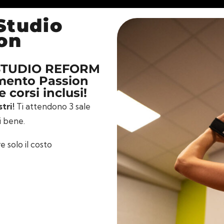
Studio
on
o STUDIO REFORM
amento Passion
e corsi inclusi!
stri!
Ti attendono 3 sale
i bene.
 solo il costo