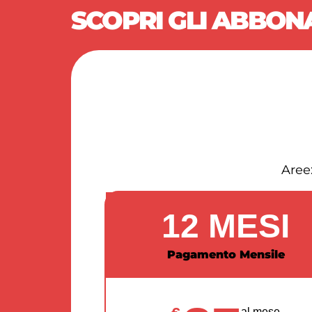
SCOPRI GLI ABBO
Aree:
12 MESI
Pagamento Mensile
al mese