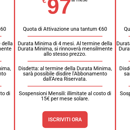
97
€
€60
Quota di Attivazione una tantum €60
Qu
 della
Durata Minima di 4 mesi. Al termine della
Durat
mente
Durata Minima, si rinnoverà mensilmente
Dura
allo stesso prezzo.
nima,
Disdetta: al termine della Durata Minima,
Disd
nto
sarà possibile disdire l'Abbonamento
sa
dall'Area Riservata.
to di
Sospensioni Mensili: illimitate al costo di
Sosp
15€ per mese solare.
ISCRIVITI ORA