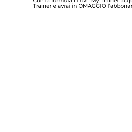
Con la formula I Love My Trainer acqui
Trainer e avrai in OMAGGIO l’abbona