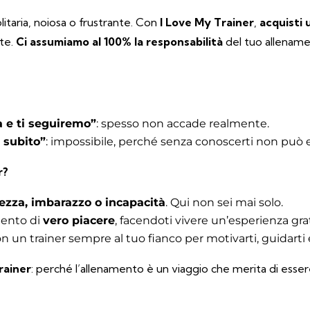
itaria, noiosa o frustrante. Con
I Love My Trainer
,
acquisti 
te.
Ci assumiamo al 100% la responsabilità
del tuo allename
 e ti seguiremo”
: spesso non accade realmente.
 subito”
: impossibile, perché senza conoscerti non può 
r?
ezza, imbarazzo o incapacità
. Qui non sei mai solo.
mento di
vero piacere
, facendoti vivere un’esperienza gra
un trainer sempre al tuo fianco per motivarti, guidarti e 
rainer
: perché l’allenamento è un viaggio che merita di esser