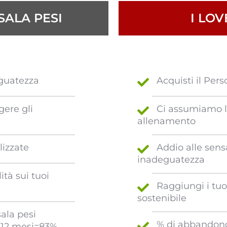
SALA PESI
I LO
guatezza
Acquisti il Pers
gere gli
Ci assumiamo la
allenamento
izzate
Addio alle sens
inadeguatezza
tà sui tuoi
Raggiungi i tuo
sostenibile
ala pesi
% di abbandono
 12 mesi=83%