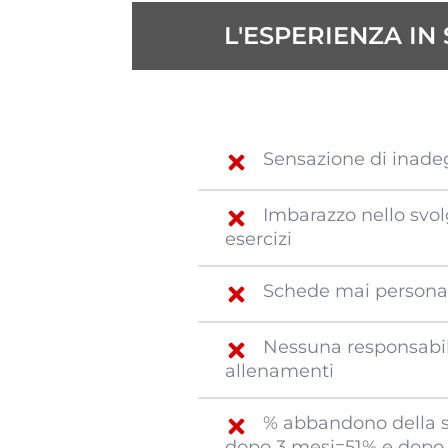
L'ESPERIENZA IN 
Sensazione di inade
Imbarazzo nello svol
esercizi
Schede mai personal
Nessuna responsabili
allenamenti
% abbandono della s
dopo 3 mesi=51% e dopo